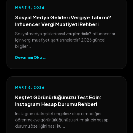
MART 9, 2026
Sosyal Medya Gelirleri Vergiye Tabi mi?
Influencer Vergi Muafiyeti Rehberi
Sosyal medya gelirleri nasıl vergilendirilir? Influencerlar
için vergi muafiyeti şartları nelerdir? 2026 güncel
bilgiler...
Devamını Oku ←
MART 6, 2026
Keşfet Görünürlüğünüzü Test Edin:
Instagram Hesap Durumu Rehberi
Instagram'da keşfet engeliniz olup olmadığını
öğrenmek ve görünürlüğünüzü artırmak için hesap
durumu özelliğini nasıl ku...