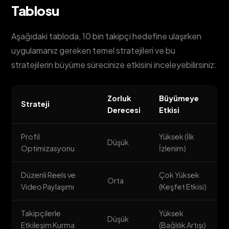
Tablosu
Aşağıdaki tabloda, 10 bin takipçi hedefine ulaşırken
uygulamanız gereken temel stratejileri ve bu
stratejilerin büyüme sürecinize etkisini inceleyebilirsiniz:
Zorluk
Büyümeye
Strateji
Derecesi
Etkisi
Profil
Yüksek (İlk
Düşük
Optimizasyonu
İzlenim)
Düzenli Reels ve
Çok Yüksek
Orta
Video Paylaşımı
(Keşfet Etkisi)
Takipçilerle
Yüksek
Düşük
Etkileşim Kurma
(Bağlılık Artışı)