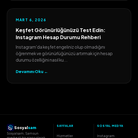
MART 6, 2026
Keşfet Görünürlüğünüzü Test Edin:
Instagram Hesap Durumu Rehberi
Instagram'da keşfet engeliniz olup olmadığını
öğrenmek ve görünürlüğünüzü artırmak için hesap
durumu özelliğini nasıl ku...
Devamını Oku ←
SAYFALAR
SOSYAL MEDYA
Sosyal
sam
Sosyalsam, Samsun
Hizmetler
Instagram
merkezli bir ajans olarak