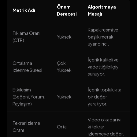
Önem
Algoritmaya
Metrik Adı
Derecesi
Mesajı
Kapak resmi ve
Tıklama Oranı
Yüksek
başlık merak
(CTR)
uyandırıcı.
İçerik kaliteli ve
Ortalama
Çok
vadettiği bilgiyi
İzlenme Süresi
Yüksek
sunuyor.
Etkileşim
İçerik toplulukta
(Beğeni, Yorum,
Yüksek
bir değer
Paylaşım)
yaratıyor.
Video o kadar iyi
Tekrar İzleme
Orta
ki tekrar
Oranı
izlenmeye değer.