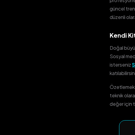
profesyonel 
güncel trend
düzenli olar
Kendi Kit
Doğal büyüm
Sosyal medya
isterseniz
S
katılabilirsin
Özetlemek g
teknik olara
değer için t