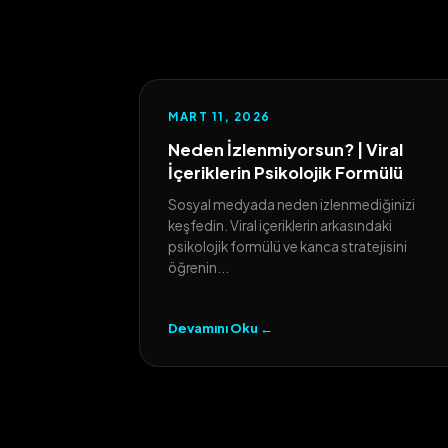
MART 11, 2026
Neden İzlenmiyorsun? | Viral
İçeriklerin Psikolojik Formülü
Sosyal medyada neden izlenmediğinizi
keşfedin. Viral içeriklerin arkasındaki
psikolojik formülü ve kanca stratejisini
öğrenin...
Devamını Oku ←