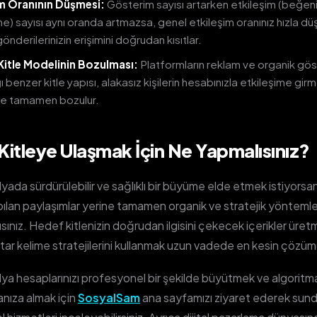
im Oranının Düşmesi:
Gösterim sayısı artarken etkileşim (beğeni
) sayısı aynı oranda artmazsa, genel etkileşim oranınız hızla dü
önderilerinizin erişimini doğrudan kısıtlar.
Kitle Modelinin Bozulması:
Platformların reklam ve organik gö
ı benzer kitle yapısı, alakasız kişilerin hesabınızla etkileşime gir
le tamamen bozulur.
Kitleye Ulaşmak İçin Ne Yapmalısınız?
ada sürdürülebilir ve sağlıklı bir büyüme elde etmek istiyorsanı
apılan paylaşımlar yerine tamamen organik ve stratejik yönteml
sınız. Hedef kitlenizin doğrudan ilgisini çekecek içerikler üre
ar kelime stratejilerini kullanmak uzun vadede en kesin çözüm
a hesaplarınızı profesyonel bir şekilde büyütmek ve algoritm
nıza almak için
SosyalSam
ana sayfamızı ziyaret ederek su