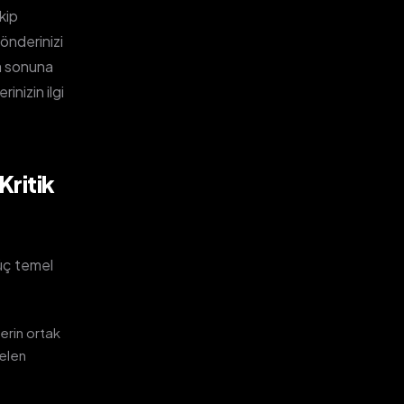
akip
önderinizi
a sonuna
nizin ilgi
Kritik
 üç temel
lerin ortak
gelen