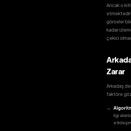
Ancak o kitl
etmektedir;
görseler b
kadar izlem
çekici olmad
Arkadaş
Zarar
Arkadaş des
faktöre göz
Algorit
ilgi alan
etkileşi