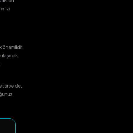
daki en
rimizi
k önemlidir.
a ulaşmak
a
ettirse de,
duğunuz