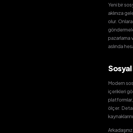
Yeni bir so
aklınıza ge
olur. Onlar
göndermeler
pazarlama v
aslında hes
Sosyal 
Modern sosya
içerikleri 
platformlar,
ölçer. Detayl
kaynaklarını
Arkadaşınız 