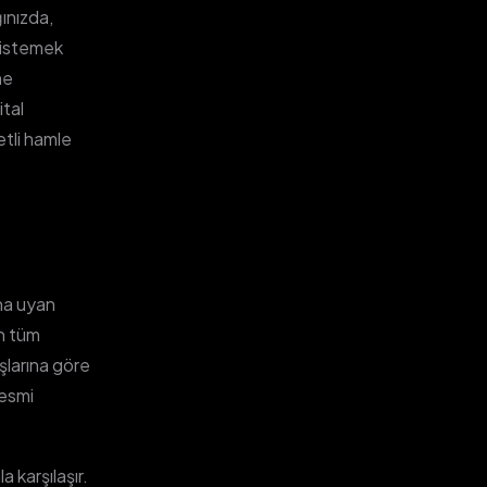
ınızda,
m istemek
ne
ital
etli hamle
ına uyan
in tüm
ışlarına göre
esmi
a karşılaşır.