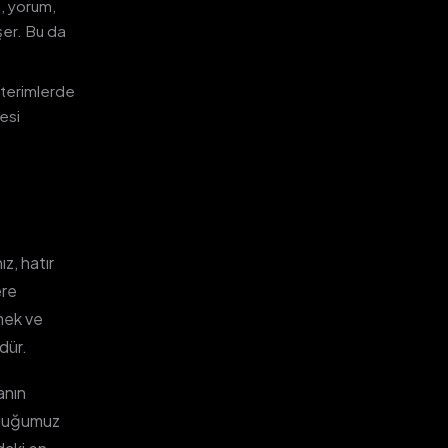
, yorum,
şer. Bu da
sterimlerde
mesi
z, hatır
ere
tmek ve
dür.
anın
nduğumuz