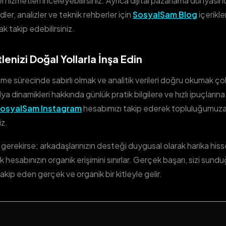
hizmetleri inceleyebilirsiniz. Ayrıca dijital pazarlama dünyasın
ler, analizler ve teknik rehberler için
SosyalSam Blog
içerikle
ak takip edebilirsiniz.
lenizi Doğal Yollarla İnşa Edin
e sürecinde sabırlı olmak ve analitik verileri doğru okumak ço
 dinamikleri hakkında günlük pratik bilgilere ve hızlı ipuçların
osyalSam Instagram
hesabımızı takip ederek topluluğumuz
iz.
erekirse; arkadaşlarınızın desteği duygusal olarak harika hiss
k hesabınızın organik erişimini sınırlar. Gerçek başarı, sizi sun
akip eden gerçek ve organik bir kitleyle gelir.