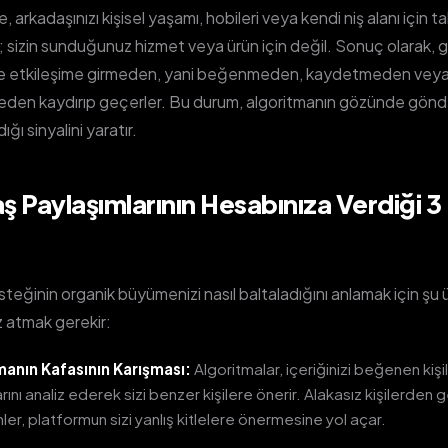
e, arkadaşınızı kişisel yaşamı, hobileri veya kendi niş alanı için t
 sizin sunduğunuz hizmet veya ürün için değil. Sonuç olarak, g
ile etkileşime girmeden, yani beğenmeden, kaydetmeden vey
eden kaydırıp geçerler. Bu durum, algoritmanın gözünde gönderi
ığı sinyalini yaratır.
 Paylaşımlarının Hesabınıza Verdiği 3 
teğinin organik büyümenizi nasıl baltaladığını anlamak için şu
 atmak gerekir:
manın Kafasının Karışması:
Algoritmalar, içeriğinizi beğenen kişi
larını analiz ederek sizi benzer kişilere önerir. Alakasız kişilerden 
mler, platformun sizi yanlış kitlelere önermesine yol açar.