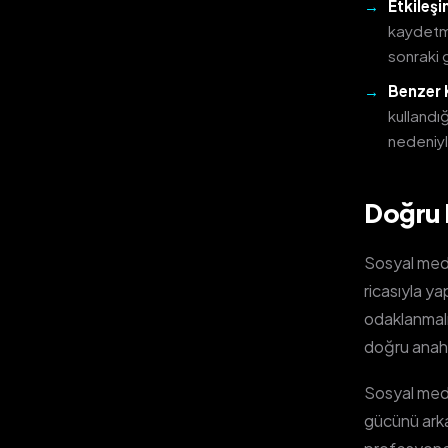
Etkileş
kaydetme
sonraki g
Benzer 
kullandığ
nedeniy
Doğru 
Sosyal medy
ricasıyla y
odaklanmalı
doğru anaht
Sosyal medy
gücünü arka