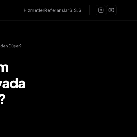
Hizmetler
Referanslar
S.S.S.
eden Düşer?
ım
yada
?