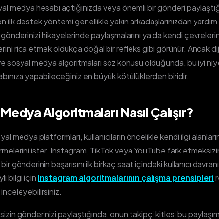
syal medya hesabı açtığınızda veya önemli bir gönderi paylaştığ
len ilk destek yöntemi genellikle yakın arkadaşlarınızdan yardı
a gönderinizi hikayelerinde paylaşmalarını ya da kendi çevreleri
ini rica etmek oldukça doğal bir refleks gibi görünür. Ancak dij
e sosyal medya algoritmaları söz konusu olduğunda, bu iyi niy
abınıza yapabileceğiniz en büyük kötülüklerden biridir.
Medya Algoritmaları Nasıl Çalışır?
l medya platformları, kullanıcıların öncelikle kendi ilgi alanlar
görmelerini ister. Instagram, TikTok veya YouTube fark etmeksiz
 bir gönderinin başarısını ilk birkaç saat içindeki kullanıcı davran
ı bilgi için
Instagram algoritmalarının çalışma prensipleri
r
 inceleyebilirsiniz.
sizin gönderinizi paylaştığında, onun takipçi kitlesi bu paylaşıml