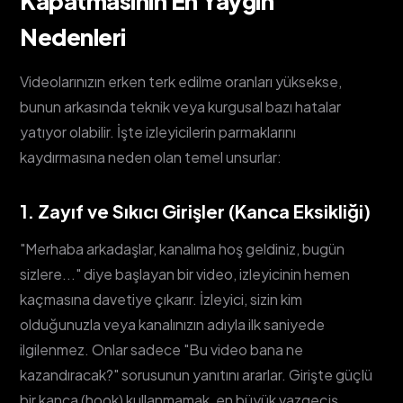
Kapatmasının En Yaygın
Nedenleri
Videolarınızın erken terk edilme oranları yüksekse,
bunun arkasında teknik veya kurgusal bazı hatalar
yatıyor olabilir. İşte izleyicilerin parmaklarını
kaydırmasına neden olan temel unsurlar:
1. Zayıf ve Sıkıcı Girişler (Kanca Eksikliği)
"Merhaba arkadaşlar, kanalıma hoş geldiniz, bugün
sizlere..." diye başlayan bir video, izleyicinin hemen
kaçmasına davetiye çıkarır. İzleyici, sizin kim
olduğunuzla veya kanalınızın adıyla ilk saniyede
ilgilenmez. Onlar sadece "Bu video bana ne
kazandıracak?" sorusunun yanıtını ararlar. Girişte güçlü
bir kanca (hook) kullanmamak, en büyük vazgeçiş