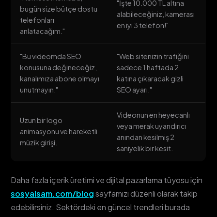
"İşte 10.000 TL altına
bugün size bütçe dostu
alabileceğiniz, kamerası
telefonları
en iyi 3 telefon!"
anlatacağım."
"Bu videomda SEO
"Web sitenizin trafiğini
konusuna değineceğiz,
sadece 1 haftada 2
kanalımıza abone olmayı
katına çıkaracak gizli
unutmayın."
SEO ayarı."
Videonun en heyecanlı
Uzun bir logo
veya merak uyandırıcı
animasyonu ve hareketli
anından kesilmiş 2
müzik girişi.
saniyelik bir kesit.
Daha fazla içerik üretimi ve dijital pazarlama tüyosu için
sosyalsam.com/blog
sayfamızı düzenli olarak takip
edebilirsiniz. Sektördeki en güncel trendleri burada