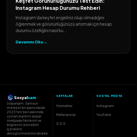
Keşfet Görünürlüğünüzü Test Edin:
Instagram Hesap Durumu Rehberi
Instagram'da keşfet engeliniz olup olmadığını
öğrenmek ve görünürlüğünüzü artırmak için hesap
durumu özelliğini nasıl ku...
Devamını Oku ←
SAYFALAR
SOSYAL MEDYA
Sosyal
sam
Sosyalsam, Samsun
Hizmetler
Instagram
merkezli bir ajans olarak
2023'ten beri alanında
Referanslar
YouTube
uzman kişilerin sosyal
medyada fikirlerini ve
S.S.S.
bilgilerini izlenebilir
içeriklere
dönüştürmelerine destek