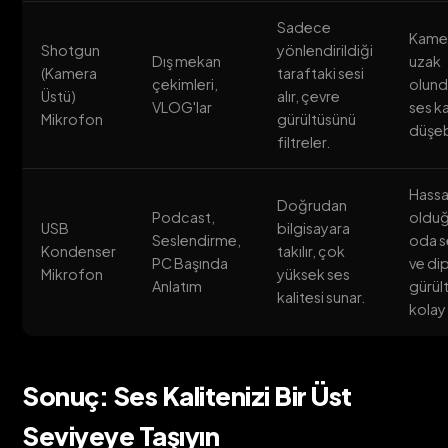
Sadece
Kame
Shotgun
yönlendirildiği
Dış mekan
uzak
(Kamera
taraftaki sesi
çekimleri,
olun
Üstü)
alır, çevre
VLOG'lar
ses ka
Mikrofon
gürültüsünü
düşebi
filtreler.
Hass
Doğrudan
Podcast,
olduğ
USB
bilgisayara
Seslendirme,
oda s
Kondenser
takılır, çok
PC Başında
ve di
Mikrofon
yüksek ses
Anlatım
gürül
kalitesi sunar.
kolay 
Sonuç: Ses Kalitenizi Bir Üst
Seviyeye Taşıyın