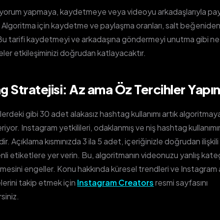
arı yorum yapmaya, kaydetmeye veya videoyu arkadaşlarıyla p
. Algoritma için kaydetme ve paylaşma oranları, salt beğenide
 Bu tarifi kaydetmeyi ve arkadaşına göndermeyi unutma gibi ne
ler etkileşiminizi doğrudan katlayacaktır.
 Stratejisi: Az ama Öz Tercihler Yapı
erdeki gibi 30 adet alakasız hashtag kullanımı artık algoritma
riyor. Instagram yetkilileri, odaklanmış ve niş hashtag kullanımı
. Açıklama kısmınızda 3 ila 5 adet, içeriğinizle doğrudan ilişkil
nli etiketlere yer verin. Bu, algoritmanın videonuzu yanlış kate
mesini engeller. Konu hakkında küresel trendleri ve Instagram
erini takip etmek için
Instagram Creators
resmi sayfasını
rsiniz.