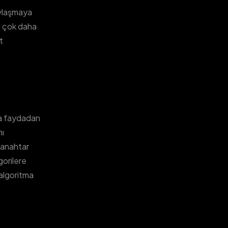
aylaşmaya
n çok daha
t
n
ya faydadan
nı
i anahtar
gorilere
 algoritma