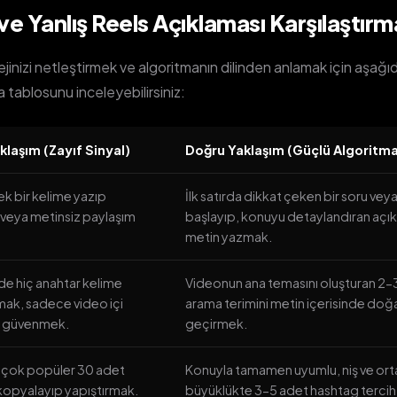
e Yanlış Reels Açıklaması Karşılaştırm
ejinizi netleştirmek ve algoritmanın dilinden anlamak için aşağı
a tablosunu inceleyebilirsiniz:
klaşım (Zayıf Sinyal)
Doğru Yaklaşım (Güçlü Algoritma
k bir kelime yazıp
İlk satırda dikkat çeken bir soru veya 
veya metinsiz paylaşım
başlayıp, konuyu detaylandıran açıkl
metin yazmak.
nde hiç anahtar kelime
Videonun ana temasını oluşturan 2-
ak, sadece video içi
arama terimini metin içerisinde doğ
e güvenmek.
geçirmek.
ve çok popüler 30 adet
Konuyla tamamen uyumlu, niş ve ort
kopyalayıp yapıştırmak.
büyüklükte 3-5 adet hashtag terci