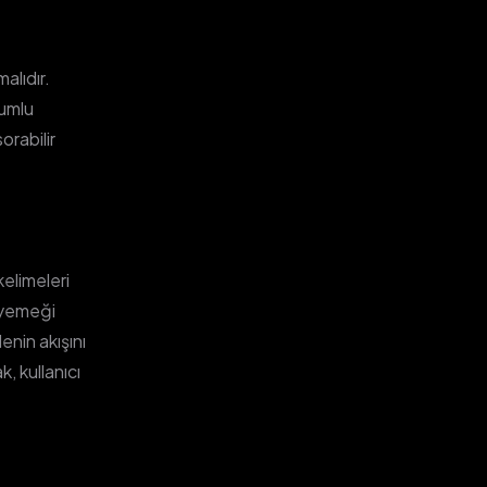
alıdır.
lumlu
orabilir
elimeleri
m yemeği
enin akışını
, kullanıcı