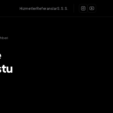
Hizmetler
Referanslar
S.S.S.
ehberi
e
stu