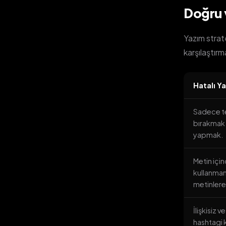
Doğru v
Yazım strat
karşılaştırm
Hatalı Ya
Sadece te
bırakmak 
yapmak.
Metin içi
kullanmam
metinler
İlişkisiz 
hashtagi 