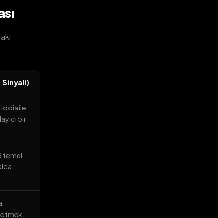
ası
daki
 Sinyali)
iddia ile
ayıcı bir
3 temel
alca
a
h etmek.