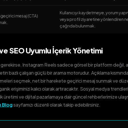
Kullanıcıyı kaydetmeye, yorum ya
geçirici mesaj (CTA)
veya profil ziyaretine yönlendiren ne
mak.
çağrıda bulunmak.
ve SEO Uyumlu İçerik Yönetimi
erekirse, Instagram Reels sadece görsel bir platform değil, 
in bazlı çalışan güçlü bir arama motorudur. Açıklama kısmınd
imeleri seçmek, net bir harekete geçirici mesaj sunmak ve düzen
nik erişiminizi kalıcı olarak artıracaktır. Sosyal medya trendle
k üretimi ve dijital pazarlamaya dair güncel rehberlerimize ulaş
 Blog
sayfamızı düzenli olarak takip edebilirsiniz.