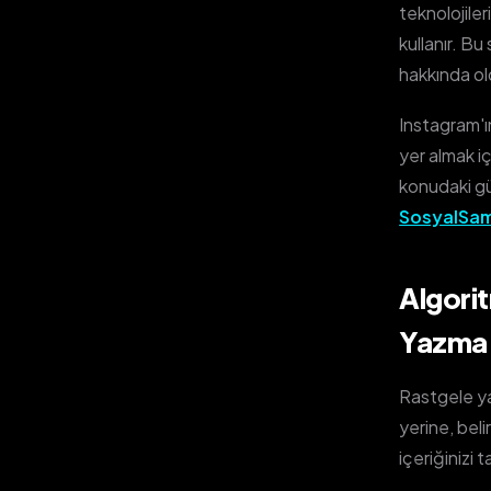
teknolojiler
kullanır. B
hakkında old
Instagram'ın
yer almak iç
konudaki gü
SosyalSam
Algori
Yazma
Rastgele ya
yerine, belir
içeriğinizi