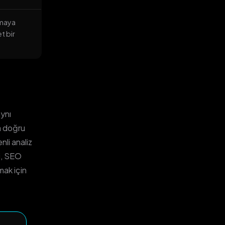
pmaya
t bir
aynı
a doğru
li analiz
ri, SEO
mak için