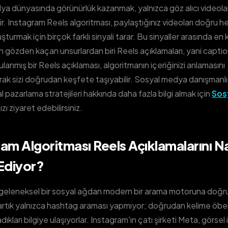
a dünyasında görünürlük kazanmak, yalnızca göz alıcı videol
ldir. Instagram Reels algoritması, paylaştığınız videoları doğru 
uşturmak için birçok farklı sinyali tarar. Bu sinyaller arasında en k
gözden kaçan unsurlardan biri Reels açıklamaları, yani caption
lanmış bir Reels açıklaması, algoritmanın içeriğinizi anlamasını
arak sizi doğrudan keşfete taşıyabilir. Sosyal medya danışmanlı
al pazarlama stratejileri hakkında daha fazla bilgi almak için
Sos
ı ziyaret edebilirsiniz.
am Algoritması Reels Açıklamalarını Na
 Ediyor?
geleneksel bir sosyal ağdan modern bir arama motoruna doğru 
r artık yalnızca hashtag araması yapmıyor; doğrudan kelime öbek
dıkları bilgiye ulaşıyorlar. Instagram'ın çatı şirketi Meta, görsel