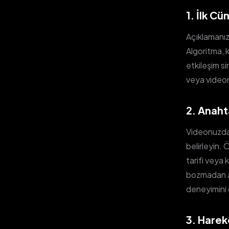
1. İlk C
Açıklamanızı
Algoritma, k
etkileşim si
veya videon
2. Anaht
Videonuzda
belirleyin.
tarifi veya
bozmadan aç
deneyimini 
3. Harek