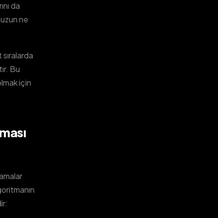
rını da
nuzun ne
 sıralarda
tır. Bu
lmak için
aması
lamalar
Algoritmanın
ir: