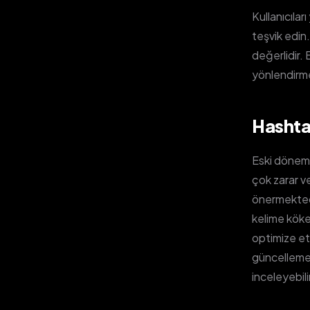
Kullanıcıl
teşvik edin
değerlidir.
yönlendirme
Hashtag
Eski döneml
çok zarar ve
önermektedir
kelime köke
optimize et
güncellemel
inceleyebili