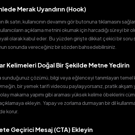
ümlede Merak Uyandırın (Hook)
n ilk satırı, kullanıcının devamını gör butonuna tıklamasını sağlam
ullanıcıların açıklama metnini okumak için harcadığı süreyi bir o
nyali olarak kabul eder. Bu yüzden girişte dikkat çekici bir soru s
un sonunda vereceğiniz bir sözden bahsedebilirsiniz.
ar Kelimeleri Doğal Bir Şekilde Metne Yedirin
 sunduğunuz çözümü, bilgi veya eğlenceyi tanımlayan temel k
 Örneğin, bir yemek tarifi videosu paylaşıyorsanız, pratik akşa
 kolay makarna yapımı gibi araması yüksek kelime öbeklerini cüml
ıklamaya ekleyin. Yapay ve zorlama durmayan bir dil kullanmak
de korur.
ete Geçirici Mesaj (CTA) Ekleyin