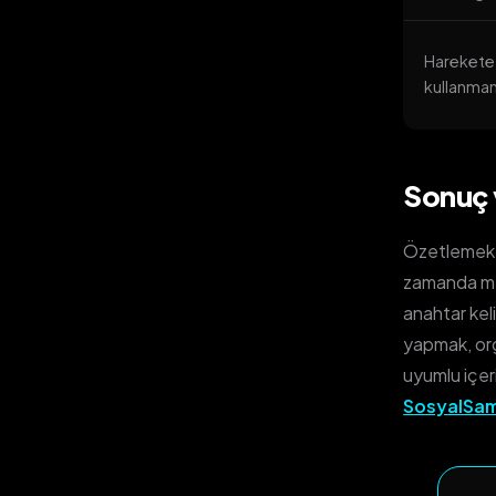
Harekete 
kullanma
Sonuç 
Özetlemek g
zamanda met
anahtar kel
yapmak, orga
uyumlu içeri
SosyalSam