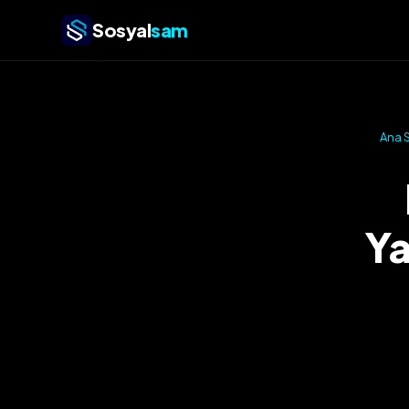
Sosyal
sam
Ana 
Ya