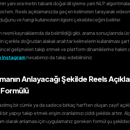
inin yanı sıra metin tabanlı doğal dil işleme yani NLP algoritmala
u sistem, Reels açıklamanızda geçen kelimeleri tarayarak video
uğunu ve hangi kullanıcıların ilgisini çekebileceğini belirler.
 resmi kaynaklarında da belirtildiği gibi, arama sonuçlarında üst
in içerikle doğrudan alakalı anahtar kelimelerin kullanılması şart
ncel gelişmeleri takip etmek ve platform dinamiklerine hakim o
 Instagram
hesabımızı da takip edebilirsiniz.
tmanın Anlayacağı Şekilde Reels Açıkl
 Formülü
zılmış bir cümle ya da sadece birkaç harften oluşan zayıf açık
li bir yapıyı takip etmek erişim oranlarınızı ciddi şekilde artırır. 
 tam olarak anlaması için uygulamanız gereken formül şu şekilded