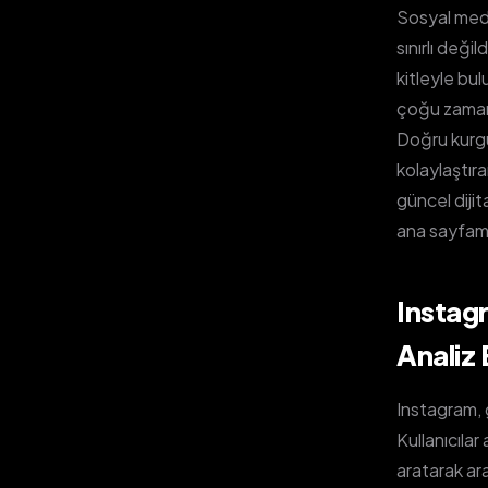
Sosyal medy
sınırlı deği
kitleyle bul
çoğu zaman 
Doğru kurgu
kolaylaştır
güncel dijit
ana sayfamız
Instagr
Analiz
Instagram, 
Kullanıcıla
aratarak ara