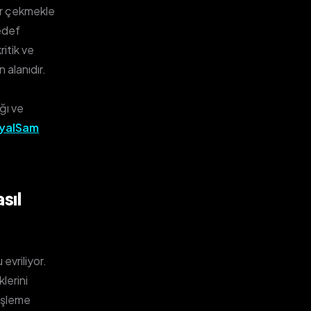
ar çekmekle
hedef
ritik ve
 alanıdır.
ğı ve
yalSam
sıl
evriliyor.
lerini
 işleme