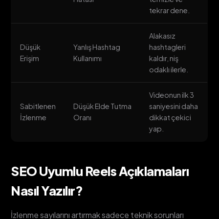
tekrar dene.
Alakasız
Düşük
Yanlış Hashtag
hashtagleri
Erişim
Kullanımı
kaldır, niş
odaklı ilerle.
Videonun ilk 3
Sabitlenen
Düşük Elde Tutma
saniyesini daha
İzlenme
Oranı
dikkat çekici
yap.
SEO Uyumlu Reels Açıklamaları
Nasıl Yazılır?
İzlenme sayılarını artırmak sadece teknik sorunları