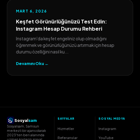
MART 6, 2026
Keşfet Görünürlüğünüzü Test Edin:
Instagram Hesap Durumu Rehberi
Instagram'da keşfet engeliniz olup olmadığını
öğrenmek ve görünürlüğünüzü artırmak için hesap
durumu özelliğini nasıl ku...
Devamını Oku ←
SAYFALAR
SOSYAL MEDYA
Sosyal
sam
Sosyalsam, Samsun
Hizmetler
Instagram
merkezli bir ajans olarak
2023'ten beri alanında
Referanslar
YouTube
uzman kişilerin sosyal